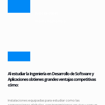
Inicio de clases:
Enero y Septiembre
Al estudiar la Ingeniería en Desarrollo de Software y
Aplicaciones obtienes grandes ventajas competitivas
cómo:
Instalaciones equipadas para estudiar como las
corporaciones globales, con transmisiones en vivo y con un