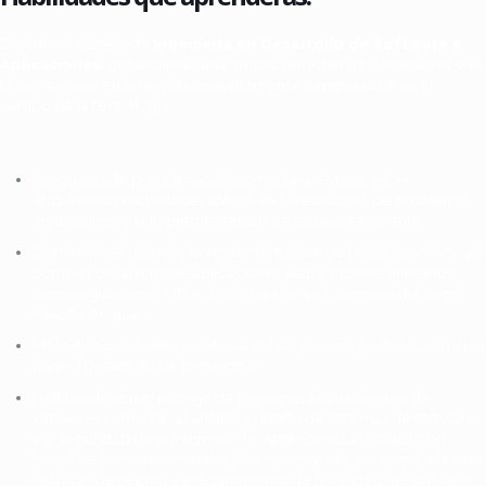
Durante la carrera de
Ingeniería en Desarrollo de Software y
Aplicaciones
, desarrollarás una amplia variedad de habilidades que
te convertirán en un profesional altamente competente en el
campo de la tecnología.
Lenguajes de programación como Java, Python y C++,
adquiriendo habilidades sólidas en la resolución de problemas
algorítmicos y la implementación de software eficiente.
Dominarás el diseño y la implementación de bases de datos, así
como el desarrollo de aplicaciones web y móviles utilizando
tecnologías como HTML, CSS, JavaScript y frameworks como
React y Angular.
Metodologías ágiles, colaborando en equipos multidisciplinarios
para el desarrollo de proyectos.
Habilidades en el manejo de herramientas de control de
versiones como Git, el análisis y diseño de sistemas de software,
y la seguridad de la información. Aprenderás a trabajar con
bases de datos relacionales y no relacionales, así como a utilizar
técnicas de testing y aseguramiento de la calidad del software.