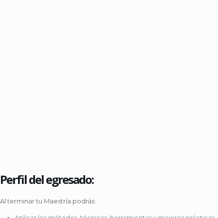
Creación de estrategias para la planificación de clases,
involucrando a docentes y alumnos para lograr los objetivos de
aprendizaje.
Desarrollo, implementación e intervención en el proceso de
enseñanza aprendizaje.
Podrás integrar en tu formación diversos métodos, técnicas,
medios y recursos para que el docente pueda planificar, aplicar
y evaluar de forma eficiente y eficaz el proceso educativo en
ambientes digitales.
Podrás supervisar y crear modelos y modalidades de entrega
de los servicios educativos, considerando grupos multiculturales
y dinámicos.
Perfil del egresado:
Al terminar tu Maestría podrás:
Aplicar los métodos, técnicas, herramientas y mejores prácticas