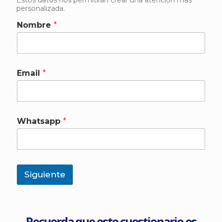
Estos datos nos permitirán crear una atención mas
personalizada.
Nombre
*
Email
*
Whatsapp
*
Siguiente
Recuerda que este cuestionario es